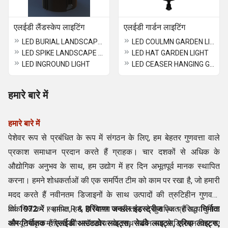
एलईडी लैंडस्केप लाइटिंग
एलईडी गार्डन लाइटिंग
LED BURIAL LANDSCAPE LIGHT
LED COULMN GARDEN LIGHT 6/12 W
LED SPIKE LANDSCAPE LIGHT 12 /16 /20 W
LED HAT GARDEN LIGHT
LED INGROUND LIGHT
LED CEASER HANGING GARDEN LIGHT
हमारे बारे में
हमारे बारे में
पेशेवर रूप से प्रबंधित के रूप में संगठन के लिए, हम बेहतर गुणवत्ता वाले
प्रकाश समाधान प्रदान करते हैं ग्राहक। चार दशकों से अधिक के
औद्योगिक अनुभव के साथ, हम उद्योग में हर दिन अभूतपूर्व मानक स्थापित
करना। हमने शोधकर्ताओं की एक समर्पित टीम को काम पर रखा है, जो हमारी
मदद करते हैं नवीनतम डिजाइनों के साथ उत्पादों की त्रुटिहीन गुणवत्ता
विकसित करें। हमारा R & D विभाग अच्छी तरह से सुसज्जित है अत्याधुनिक
वर्ष
1972
में स्थापित, हम,
हरियाणा जनरल इंडस्ट्रीज
एक प्रसिद्ध
निर्माता
कम्प्यूटरीकृत मशीनरी और सॉफ्टवेयर के साथ नवीन रूप से डिज़ाइन किए गए
और निर्यातक
हैं
एलईडी आउटडोर लाइट्स, रोडवे लाइट्स, एरिया लाइट्स,