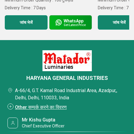
Minimum Order Quantity : 100 टुकड़ाs
Minimum Order Quan
Delivery Time : 7 Days
Delivery Time : 7 D
WhatsApp
जांच भेजें
जांच भेजें
Get Latest Price
HARYANA GENERAL INDUSTRIES
A-66/4, G.T. Karnal Road Industrial Area, Azadpur,,
Delhi, Delhi, 110033, India
Other सम्पर्क करने का विवरण
Mr Kishu Gupta
Chief Executive Officer