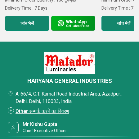
Minimum Order Quantity : 100 टुकड़ाs
Minimum Order Quan
Delivery Time : 7 Days
Delivery Time : 7 D
WhatsApp
जांच भेजें
जांच भेजें
Get Latest Price
HARYANA GENERAL INDUSTRIES
A-66/4, G.T. Karnal Road Industrial Area, Azadpur,,
Delhi, Delhi, 110033, India
Other सम्पर्क करने का विवरण
Mr Kishu Gupta
Chief Executive Officer