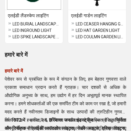
एलईडी लैंडस्केप लाइटिंग
एलईडी गार्डन लाइटिंग
LED BURIAL LANDSCAPE LIGHT
LED CEASER HANGING GARDEN LIGHT
LED INGROUND LIGHT
LED HAT GARDEN LIGHT
LED SPIKE LANDSCAPE LIGHT 12 /16 /20 W
LED COULMN GARDEN LIGHT 6/12 W
हमारे बारे में
हमारे बारे में
पेशेवर रूप से प्रबंधित के रूप में संगठन के लिए, हम बेहतर गुणवत्ता वाले
प्रकाश समाधान प्रदान करते हैं ग्राहक। चार दशकों से अधिक के
औद्योगिक अनुभव के साथ, हम उद्योग में हर दिन अभूतपूर्व मानक स्थापित
करना। हमने शोधकर्ताओं की एक समर्पित टीम को काम पर रखा है, जो हमारी
मदद करते हैं नवीनतम डिजाइनों के साथ उत्पादों की त्रुटिहीन गुणवत्ता
विकसित करें। हमारा R & D विभाग अच्छी तरह से सुसज्जित है अत्याधुनिक
वर्ष
1972
में स्थापित, हम,
हरियाणा जनरल इंडस्ट्रीज
एक प्रसिद्ध
निर्माता
कम्प्यूटरीकृत मशीनरी और सॉफ्टवेयर के साथ नवीन रूप से डिज़ाइन किए गए
और निर्यातक
हैं
एलईडी आउटडोर लाइट्स, रोडवे लाइट्स, एरिया लाइट्स,